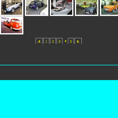
◄
1
2
3
4
5
►